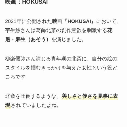
映画：HOKUSAI
2021年に公開された
映画『HOKUSAI』
において、
芋生悠さんは葛飾北斎の創作意欲を刺激する
花
魁・麻生（あそう）
を演じました。
柳楽優弥さん演じる青年期の北斎に、自分の絵の
スタイルを掴むきっかけを与えた女性という役ど
ころです。
北斎を圧倒するような、
美しさと儚さを見事に表
現
されていましたよね。