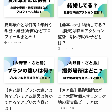
夏川草介とは何者？年齢や
【藤本ルナ】結婚してる？
学歴・経歴(著書)などプロ
旦那(夫)は映画アクション
フィールまとめ！
監督！馴れ初めや子ども
は？
2026-07-25
2026-07-23
【さと島】プランの違いは
【さと島】撮影場所はど
何？プレミアム島民は何が
こ？大野智個人サロンロケ
できる？アプリの内容と
地の宮古島ビーチとは！
は！
2026-07-12