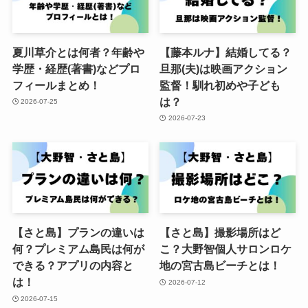
夏川草介とは何者？年齢や
【藤本ルナ】結婚してる？
学歴・経歴(著書)などプロ
旦那(夫)は映画アクション
フィールまとめ！
監督！馴れ初めや子ども
は？
2026-07-25
2026-07-23
【さと島】プランの違いは
【さと島】撮影場所はど
何？プレミアム島民は何が
こ？大野智個人サロンロケ
できる？アプリの内容と
地の宮古島ビーチとは！
は！
2026-07-12
2026-07-15