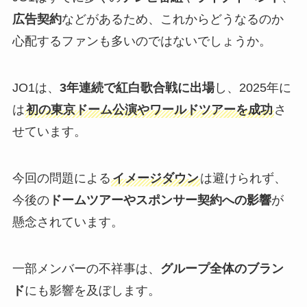
広告契約
などがあるため、これからどうなるのか
心配するファンも多いのではないでしょうか。
JO1は、
3年連続で紅白歌合戦に出場
し、2025年に
は
初の東京ドーム公演やワールドツアーを成功
さ
せています。
今回の問題による
イメージダウン
は避けられず、
今後の
ドームツアーやスポンサー契約への影響
が
懸念されています。
一部メンバーの不祥事は、
グループ全体のブラン
ド
にも影響を及ぼします。