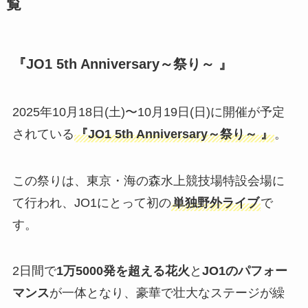
覧
『JO1 5th Anniversary～祭り～ 』
2025年10月18日(土)〜10月19日(日)に開催が予定
されている
『JO1 5th Anniversary～祭り～ 』
。
この祭りは、東京・海の森水上競技場特設会場に
て行われ、JO1にとって初の
単独野外ライブ
で
す。
2日間で
1万5000発を超える花火
と
JO1のパフォー
マンス
が一体となり、豪華で壮大なステージが繰