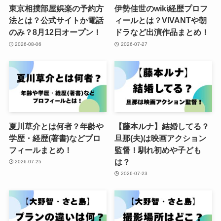
東京相撲部屋娯楽の予約方
伊勢佳世のwiki経歴プロフ
法とは？公式サイトか電話
ィールとは？VIVANTや朝
のみ？8月12日オープン！
ドラなど出演作品まとめ！
2026-08-06
2026-07-27
夏川草介とは何者？年齢や
【藤本ルナ】結婚してる？
学歴・経歴(著書)などプロ
旦那(夫)は映画アクション
フィールまとめ！
監督！馴れ初めや子ども
は？
2026-07-25
2026-07-23