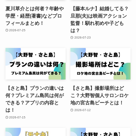
夏川草介とは何者？年齢や
【藤本ルナ】結婚してる？
学歴・経歴(著書)などプロ
旦那(夫)は映画アクション
フィールまとめ！
監督！馴れ初めや子ども
は？
2026-07-25
2026-07-23
【さと島】プランの違いは
【さと島】撮影場所はど
何？プレミアム島民は何が
こ？大野智個人サロンロケ
できる？アプリの内容と
地の宮古島ビーチとは！
は！
2026-07-12
2026-07-15