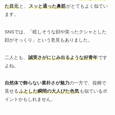
た目元
と、
スッと通った鼻筋
がとてもよく似てい
ます。
SNSでは、「眩しそうな顔や笑ったクシャとした
顔がそっくり」という意見もありました。
二人とも、
誠実さがにじみ出るような好青年
です
よね。
自然体で飾らない素朴さが魅力
の一方で、役柄で
見せる
ふとした瞬間の大人びた色気
も似ているポ
イントかもしれません。