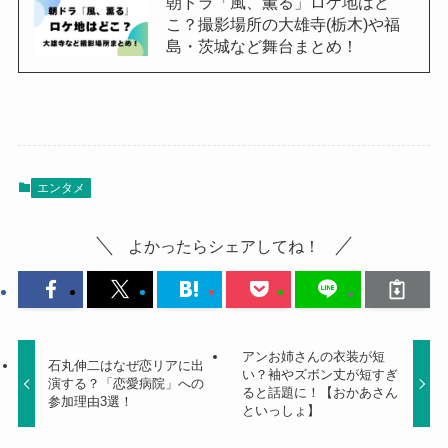
朝ドラ「風、薫る」ロケ地はど
こ？撮影場所の大雄寺(栃木)や福
島・茨城など舞台まとめ！
エンタメ
よかったらシェアしてね！
アンお姉さんの衣装が短
石丸伸二はなぜ恋リアに出
い？袖やズボン丈が短すぎ
演する？「恋愛病院」への
ると話題に！【おかあさん
参加理由3選！
といっしょ】