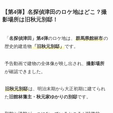
【第4弾】名探偵津田のロケ地はどこ？撮
影場所は旧秋元別邸！
「
名探偵津田」第4弾
のロケ地は、
群馬県館林市
の
歴史的建造物
「旧秋元別邸」
です。
予告動画で建物の全体像が映し出され、
撮影場所
が確認できました。
旧秋元別邸
は、明治末期から大正初期に建てられ
た
旧館林藩主・秋元家ゆかりの別邸
です。