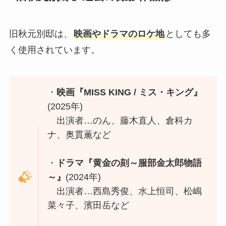
旧秋元別邸は、
映画やドラマのロケ地
としても多
く使用されています。
・
映画『MISS KING / ミス・キング』
(2025年)
出演者…のん、藤木直人、倉科カ
ナ、奥貫薫など
・
ドラマ『黄金の刻～服部金太郎物語
～』
(2024年)
出演者…西島秀俊、水上恒司、松嶋
菜々子、濱田岳など