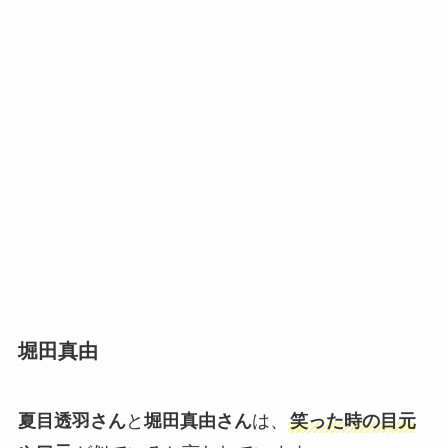
堀田真由
夏目透羽さん
と
堀田真由さん
は、
笑った時の目元