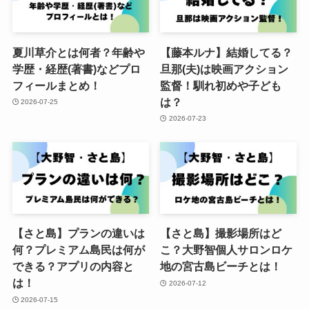
夏川草介とは何者？年齢や
【藤本ルナ】結婚してる？
学歴・経歴(著書)などプロ
旦那(夫)は映画アクション
フィールまとめ！
監督！馴れ初めや子ども
は？
2026-07-25
2026-07-23
【さと島】プランの違いは
【さと島】撮影場所はど
何？プレミアム島民は何が
こ？大野智個人サロンロケ
できる？アプリの内容と
地の宮古島ビーチとは！
は！
2026-07-12
2026-07-15