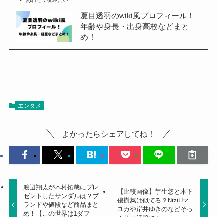
あわせて読みたい
夏目透羽のwiki風プロフィール！
年齢や身長・出身高校などまと
め！
エンタメ
よかったらシェアしてね！
渡辺翔太が木村拓哉にプレ
【比較画像】芋生悠と木下
ゼントしたサンダルは？ブ
優樹菜は似てる？NiziUマ
ランドや値段など商品まと
ユカや岸井ゆきのなどそっ
め！【この世界は1ダフ