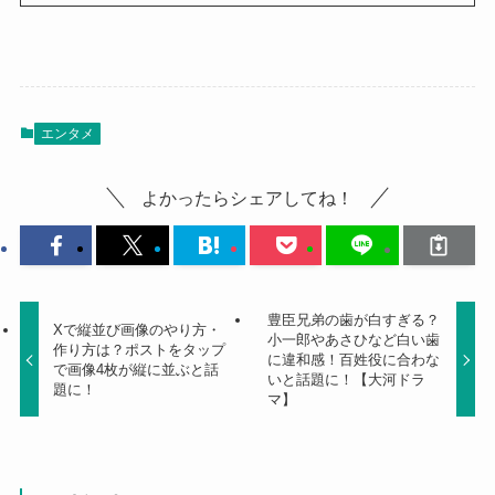
エンタメ
よかったらシェアしてね！
豊臣兄弟の歯が白すぎる？
Xで縦並び画像のやり方・
小一郎やあさひなど白い歯
作り方は？ポストをタップ
に違和感！百姓役に合わな
で画像4枚が縦に並ぶと話
いと話題に！【大河ドラ
題に！
マ】