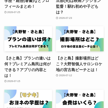
学歴・経歴(著書)などプロ
旦那(夫)は映画アクション
フィールまとめ！
監督！馴れ初めや子ども
は？
2026-07-25
2026-07-23
【さと島】プランの違いは
【さと島】撮影場所はど
何？プレミアム島民は何が
こ？大野智個人サロンロケ
できる？アプリの内容と
地の宮古島ビーチとは！
は！
2026-07-12
2026-07-15