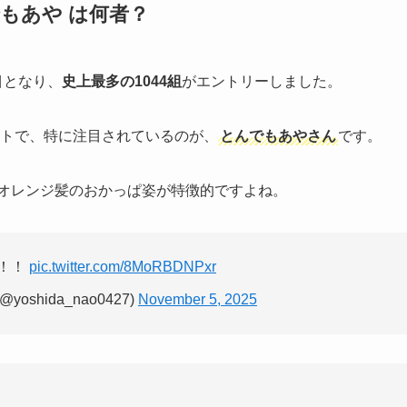
んでもあや は何者？
目となり、
史上最多の1044組
がエントリーしました。
リストで、特に注目されているのが、
とんでもあやさん
です。
たオレンジ髪のおかっぱ姿が特徴的ですよね。
！！！
pic.twitter.com/8MoRBDNPxr
shida_nao0427)
November 5, 2025