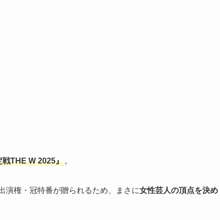
戦THE W 2025』
。
組出演権・冠特番が贈られるため、まさに
女性芸人の頂点を決め