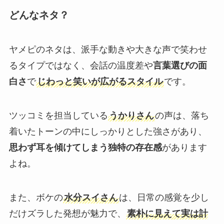
どんなネタ？
ヤメピのネタは、派手な動きや大きな声で笑わせ
るタイプではなく、会話の温度差や
言葉選びの面
白さ
で
じわっと笑いが広がるスタイル
です。
ツッコミを担当している
うかりさん
の声は、落ち
着いたトーンの中にしっかりとした強さがあり、
思わず耳を傾けてしまう独特の存在感
があります
よね。
また、ボケの
水分スイさん
は、日常の感覚を少し
だけズラした発想が魅力で、
素朴に見えて実は計