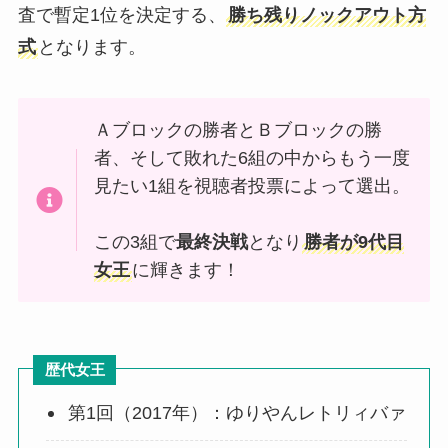
査で暫定1位を決定する、
勝ち残りノックアウト方
式
となります。
Ａブロックの勝者とＢブロックの勝
者、そして敗れた6組の中からもう一度
見たい1組を視聴者投票によって選出。
この3組で
最終決戦
となり
勝者が9代目
女王
に輝きます！
歴代女王
第1回（2017年）：ゆりやんレトリィバァ