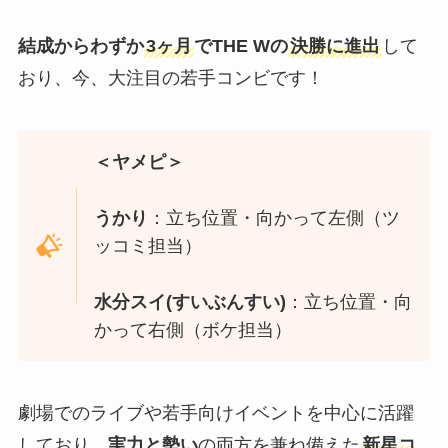
結成からわずか
3ヶ月
でTHE Wの
決勝に進出
して
おり、今、大注目の若手コンビです！
＜ヤメピ＞
うかり
：立ち位置・向かって左側（ツ
ッコミ担当）
水分スイ(すいぶんすい)
：立ち位置・向
かって右側（ボケ担当）
劇場でのライブや若手向けイベントを中心に活躍
しており、
実力と勢い
の両方を兼ね備えた
新星コ