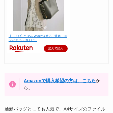
【E’POR】Y BAG Wide/A4対応・通勤・26
SS／ロペ（ROPE’）
楽天で購入
Amazonで購入希望の方は、こちら
か
ら。
通勤バッグとしても人気で、A4サイズのファイル