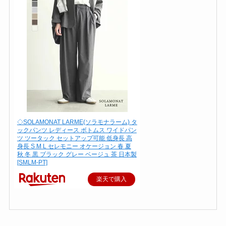
◇SOLAMONAT LARME(ソラモナラーム) タ
ックパンツ レディース ボトムス ワイドパン
ツ ツータック セットアップ可能 低身長 高
身長 S M L セレモニー オケージョン 春 夏
秋 冬 黒 ブラック グレー ベージュ 茶 日本製
[SMLM-PT]
楽天で購入