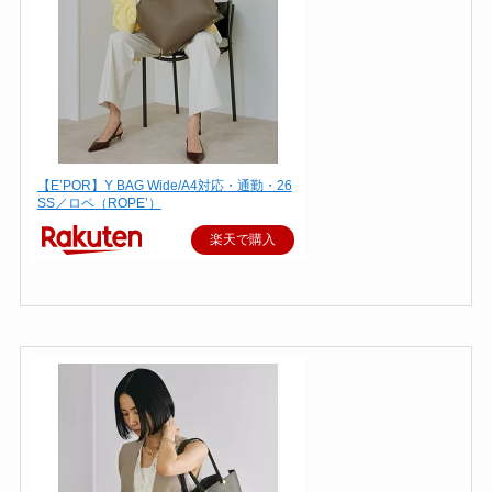
【E’POR】Y BAG Wide/A4対応・通勤・26
SS／ロペ（ROPE’）
楽天で購入