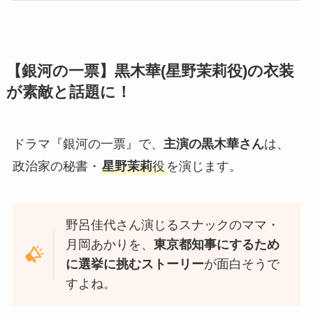
【銀河の一票】黒木華(
星野茉莉
役)の衣装
が素敵と話題に！
ドラマ『銀河の一票』で、
主演の黒木華さん
は、
政治家の秘書・
星野茉莉
役
を演じます。
野呂佳代さん演じるスナックのママ・
月岡あかりを、
東京都知事にするため
に選挙に挑むストーリー
が面白そうで
すよね。