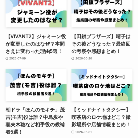
【VIVANT2】ジャミーン役
【田鎖ブラザーズ】晴子は
が変更したのはなぜ？本間
その後どうなった？最終回
さえに変わった理由5選！
の考察や感想まとめ！
2026-07-09
2026-06-20
朝ドラ「ほんのモキチ」茂
【ミッドナイトタクシー】
吉(モ吉)役は誰？中島歩や
喫茶店のロケ地はどこ？撮
妻夫木聡など相手役の候補
影場所や店舗情報まとめ！
者5選！
2026-05-31