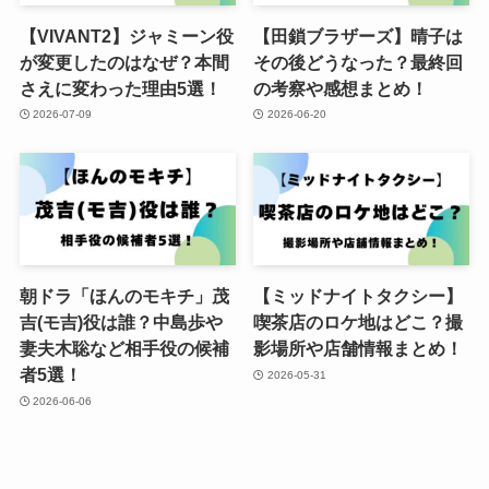
【VIVANT2】ジャミーン役
【田鎖ブラザーズ】晴子は
が変更したのはなぜ？本間
その後どうなった？最終回
さえに変わった理由5選！
の考察や感想まとめ！
2026-07-09
2026-06-20
朝ドラ「ほんのモキチ」茂
【ミッドナイトタクシー】
吉(モ吉)役は誰？中島歩や
喫茶店のロケ地はどこ？撮
妻夫木聡など相手役の候補
影場所や店舗情報まとめ！
者5選！
2026-05-31
2026-06-06