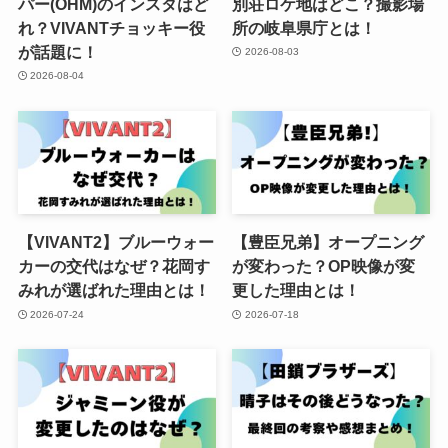
パー(OHM)のインスタはど
別荘ロケ地はどこ？撮影場
れ？VIVANTチョッキー役
所の岐阜県庁とは！
が話題に！
2026-08-03
2026-08-04
【VIVANT2】ブルーウォー
【豊臣兄弟】オープニング
カーの交代はなぜ？花岡す
が変わった？OP映像が変
みれが選ばれた理由とは！
更した理由とは！
2026-07-24
2026-07-18