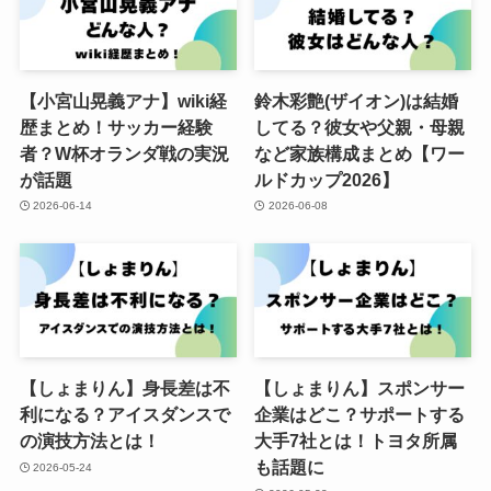
【小宮山晃義アナ】wiki経
鈴木彩艶(ザイオン)は結婚
歴まとめ！サッカー経験
してる？彼女や父親・母親
者？W杯オランダ戦の実況
など家族構成まとめ【ワー
が話題
ルドカップ2026】
2026-06-14
2026-06-08
【しょまりん】身長差は不
【しょまりん】スポンサー
利になる？アイスダンスで
企業はどこ？サポートする
の演技方法とは！
大手7社とは！トヨタ所属
も話題に
2026-05-24