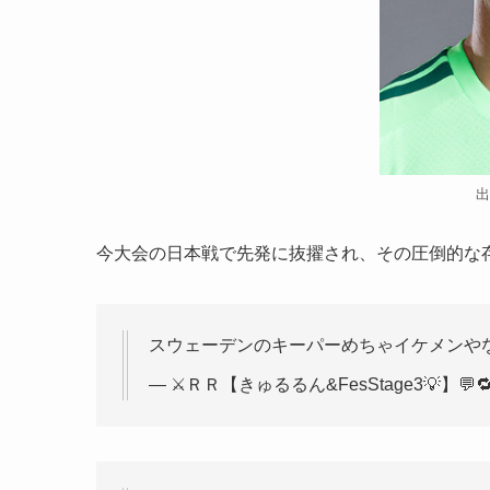
出
今大会の日本戦で先発に抜擢され、その圧倒的な
スウェーデンのキーパーめちゃイケメンやな
— ⚔️ＲＲ【きゅるるん&FesStage3💡】💬🔁💙 