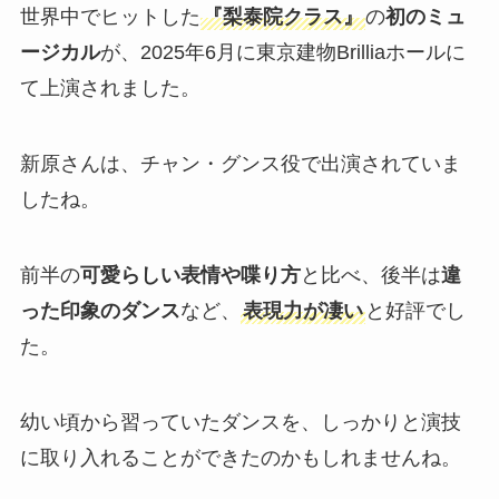
世界中でヒットした
『梨泰院クラス』
の
初のミュ
ージカル
が、2025年6月に東京建物Brilliaホールに
て上演されました。
新原さんは、チャン・グンス役で出演されていま
したね。
前半の
可愛らしい表情や喋り方
と比べ、後半は
違
った印象のダンス
など、
表現力が凄い
と好評でし
た。
幼い頃から習っていたダンスを、しっかりと演技
に取り入れることができたのかもしれませんね。