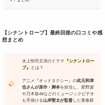
【シナントロープ】最終回後の口コミや感
想まとめ
水上恒司主演のドラマ
『シナントロー
プ』
とは？
アニメ『オッドタクシー』の
此元和津
也さんが原作・脚本
を担当し、星野源
や乃木坂46などのミュージックビデオ
も手掛ける
山岸聖太が監督
した青春群